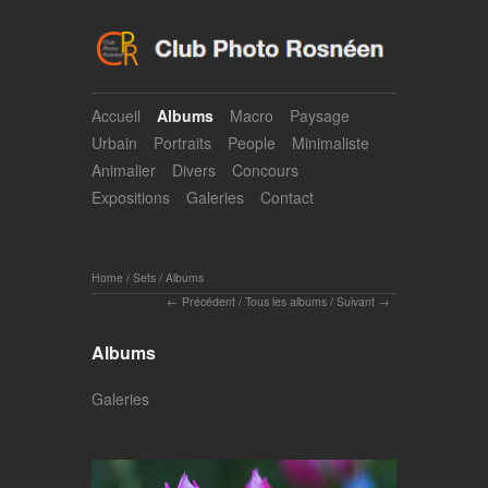
Accueil
Albums
Macro
Paysage
Urbain
Portraits
People
Minimaliste
Animalier
Divers
Concours
Expositions
Galeries
Contact
Home
/
Sets
/
Albums
Précédent
/
Tous les albums
/
Suivant
Albums
Galeries