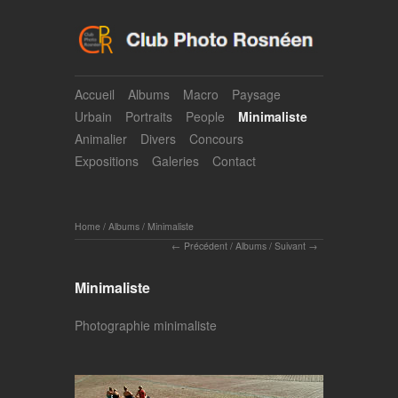
Accueil
Albums
Macro
Paysage
Urbain
Portraits
People
Minimaliste
Animalier
Divers
Concours
Expositions
Galeries
Contact
Home
/
Albums
/
Minimaliste
Précédent
/
Albums
/
Suivant
Minimaliste
Photographie minimaliste